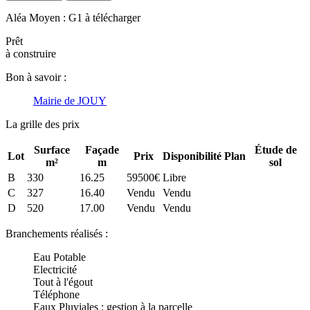
Aléa Moyen : G1 à télécharger
Prêt
à construire
Bon à savoir :
Mairie de JOUY
La grille des prix
Surface
Façade
Étude de
Lot
Prix
Disponibilité
Plan
m²
m
sol
B
330
16.25
59500€
Libre
C
327
16.40
Vendu
Vendu
D
520
17.00
Vendu
Vendu
Branchements réalisés :
Eau Potable
Electricité
Tout à l'égout
Téléphone
Eaux Pluviales : gestion à la parcelle