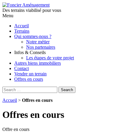
Des terrains viabilisé pour vous
Menu
Aller
Accueil
au
Terrains
contenu
Qui sommes-nous ?
principal
Notre métier
Nos partenaires
Infos & Conseils
Les étapes de votre projet
Autres biens immobiliers
Contact
Vendre un terrain
Offres en cours
Search
Search
for:
Accueil
>
Offres en cours
Offres en cours
Offre en cours