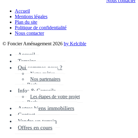
Nous contacter
Accueil
Mentions légales
Plan du site
Politique de confidentialité
Nous contacter
© Foncier Aménagement 2026
by Kelcible
Accueil
Terrains
Qui sommes-nous ?
Notre métier
Nos partenaires
Back
Infos & Conseils
Les étapes de votre projet
Back
Autres biens immobiliers
Contact
Vendre un terrain
Offres en cours