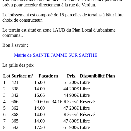
prévu pour accéder directement à la rue de Verdun.
Le lotissement est composé de 15 parcelles de terrains à bâtir libre
choix de constructeur.
Le terrain est situé en zone 1AUB du Plan Local d'urbanisme
communal.
Bon à savoir :
Mairie de SAINTE JAMME SUR SARTHE
La grille des prix
Lot
Surface m²
Façade m
Prix
Disponibilité
Plan
1
421
15.00
51 200€
Libre
2
338
14.00
44 200€
Libre
3
342
16.66
44 900€
Libre
4
666
20.60 ou 34.16
Réservé
Réservé
5
362
14.00
47 200€
Libre
6
368
14.00
Réservé
Réservé
7
365
14.00
47 800€
Libre
8
542
17.50
61 900€
Libre