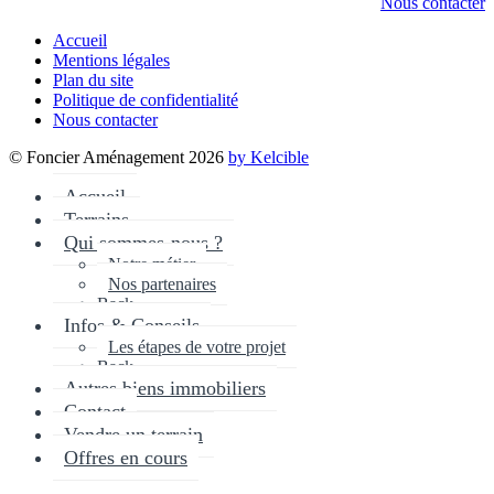
Nous contacter
Accueil
Mentions légales
Plan du site
Politique de confidentialité
Nous contacter
© Foncier Aménagement 2026
by Kelcible
Accueil
Terrains
Qui sommes-nous ?
Notre métier
Nos partenaires
Back
Infos & Conseils
Les étapes de votre projet
Back
Autres biens immobiliers
Contact
Vendre un terrain
Offres en cours