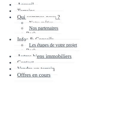
Accueil
Terrains
Qui sommes-nous ?
Notre métier
Nos partenaires
Back
Infos & Conseils
Les étapes de votre projet
Back
Autres biens immobiliers
Contact
Vendre un terrain
Offres en cours