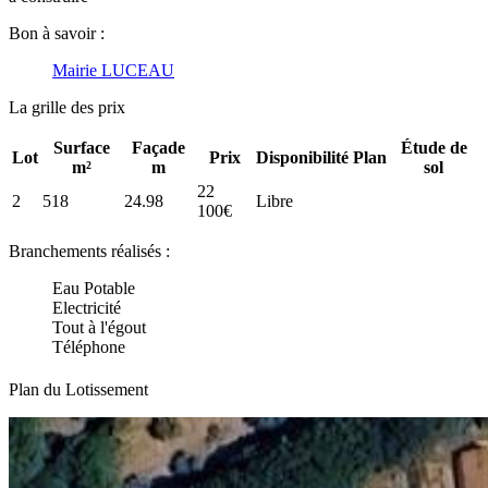
Bon à savoir :
Mairie LUCEAU
La grille des prix
Surface
Façade
Étude de
Lot
Prix
Disponibilité
Plan
m²
m
sol
22
2
518
24.98
Libre
100€
Branchements réalisés :
Eau Potable
Electricité
Tout à l'égout
Téléphone
Plan du Lotissement