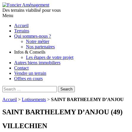
Des terrains viabilisé pour vous
Menu
Aller
Accueil
au
Terrains
contenu
Qui sommes-nous ?
principal
Notre métier
Nos partenaires
Infos & Conseils
Les étapes de votre projet
Autres biens immobiliers
Contact
Vendre un terrain
Offres en cours
Search
Search
for:
Accueil
>
Lotissements
>
SAINT BARTHELEMY D’ANJOU
SAINT BARTHELEMY D’ANJOU (49)
VILLECHIEN