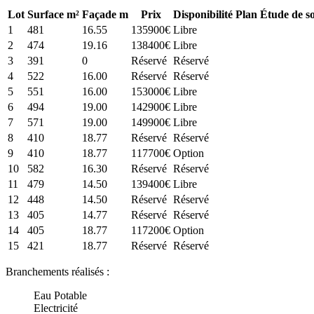
Lot
Surface m²
Façade m
Prix
Disponibilité
Plan
Étude de so
1
481
16.55
135900€
Libre
2
474
19.16
138400€
Libre
3
391
0
Réservé
Réservé
4
522
16.00
Réservé
Réservé
5
551
16.00
153000€
Libre
6
494
19.00
142900€
Libre
7
571
19.00
149900€
Libre
8
410
18.77
Réservé
Réservé
9
410
18.77
117700€
Option
10
582
16.30
Réservé
Réservé
11
479
14.50
139400€
Libre
12
448
14.50
Réservé
Réservé
13
405
14.77
Réservé
Réservé
14
405
18.77
117200€
Option
15
421
18.77
Réservé
Réservé
Branchements réalisés :
Eau Potable
Electricité