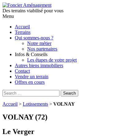
Des terrains viabilisé pour vous
Menu
Aller
Accueil
au
Terrains
contenu
Qui sommes-nous ?
principal
Notre métier
Nos partenaires
Infos & Conseils
Les étapes de votre projet
Autres biens immobiliers
Contact
Vendre un terrain
Offres en cours
Search
Search
for:
Accueil
>
Lotissements
>
VOLNAY
VOLNAY (72)
Le Verger