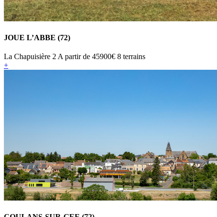
JOUE L’ABBE (72)
La Chapuisière 2
A partir de
45900€
8 terrains
+
COULANS-SUR-GEE (72)