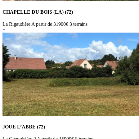
CHAPELLE DU BOIS (LA) (72)
La Rigaudière
A partir de
31900€
3 terrains
+
JOUE L’ABBE (72)
La Chapuisière 2
A partir de
45900€
8 terrains