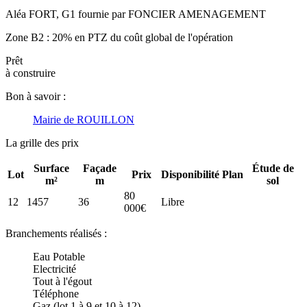
Aléa FORT, G1 fournie par FONCIER AMENAGEMENT
Zone B2 : 20% en PTZ du coût global de l'opération
Prêt
à construire
Bon à savoir :
Mairie de ROUILLON
La grille des prix
Surface
Façade
Étude de
Lot
Prix
Disponibilité
Plan
m²
m
sol
80
12
1457
36
Libre
000€
Branchements réalisés :
Eau Potable
Electricité
Tout à l'égout
Téléphone
Gaz (lot 1 à 9 et 10 à 12)