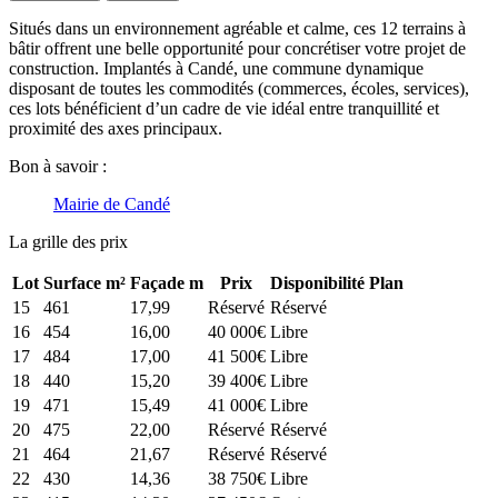
Situés dans un environnement agréable et calme, ces 12 terrains à
bâtir offrent une belle opportunité pour concrétiser votre projet de
construction. Implantés à Candé, une commune dynamique
disposant de toutes les commodités (commerces, écoles, services),
ces lots bénéficient d’un cadre de vie idéal entre tranquillité et
proximité des axes principaux.
Bon à savoir :
Mairie de Candé
La grille des prix
Lot
Surface m²
Façade m
Prix
Disponibilité
Plan
15
461
17,99
Réservé
Réservé
16
454
16,00
40 000€
Libre
17
484
17,00
41 500€
Libre
18
440
15,20
39 400€
Libre
19
471
15,49
41 000€
Libre
20
475
22,00
Réservé
Réservé
21
464
21,67
Réservé
Réservé
22
430
14,36
38 750€
Libre