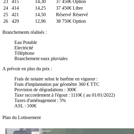
23
415
14,30
37 450€
Option
24
414
14,25
37 450€
Libre
25
421
14,50
Réservé
Réservé
26
429
12,96
38 750€
Option
Branchements réalisés :
Eau Potable
Electricité
Téléphone
Branchement eaux pluviales
A prévoir en plus du prix :
Frais de notaire selon le barême en vigueur :
Frais d'implantation par géomètre 360 € TTC
Provision de dégradations : 300€
Taxe raccordement à l'égout : 1110€ ( au 01/01/2022)
Taxes d'aménagement : 5%
ASL : 100€
Plan du Lotissement