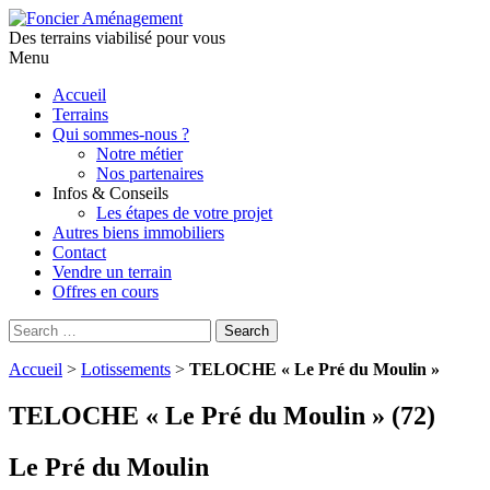
Des terrains viabilisé pour vous
Menu
Aller
Accueil
au
Terrains
contenu
Qui sommes-nous ?
principal
Notre métier
Nos partenaires
Infos & Conseils
Les étapes de votre projet
Autres biens immobiliers
Contact
Vendre un terrain
Offres en cours
Search
Search
for:
Accueil
>
Lotissements
>
TELOCHE « Le Pré du Moulin »
TELOCHE « Le Pré du Moulin » (72)
Le Pré du Moulin