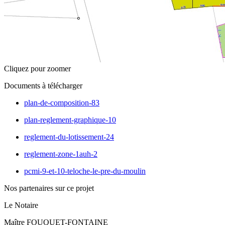
Cliquez pour zoomer
Documents à télécharger
plan-de-composition-83
plan-reglement-graphique-10
reglement-du-lotissement-24
reglement-zone-1auh-2
pcmi-9-et-10-teloche-le-pre-du-moulin
Nos partenaires sur ce projet
Le Notaire
Maître FOUQUET-FONTAINE