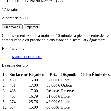
TELOCHE « Le Pré du Moulin » (72)
17 terrains
A partir de 43000€
En savoir +
Imprimer
Ce lotissement se situe à moins de 10 minutes à pied du centre de Tel
enfants l'école est proche et le city stade et le skate Park également.
Bon à savoir :
Mairie TELOCHE
La grille des prix
Lot
Surface m²
Façade m
Prix
Disponibilité
Plan
Étude de so
1
480
15.00
52 000 €
Libre
2
481
17.00
53 000 €
Option
3
486
17.00
Réservé
Réservé
4
468
16.79
51 000 €
Libre
5
374
25.76
43 000 €
Libre
12
634
15.00
66 000€
Libre